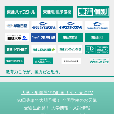
教育力こそが、国力だと思う。
大学・学部選びの動画サイト 東進TV
90日先まで大胆予報！ 全国学校のお天気
受験生必見！ 大学情報・入試情報