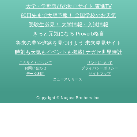
大学・学部選びの動画サイト 東進TV
90日先まで大胆予報！ 全国学校のお天気
受験生必見！ 大学情報・入試情報
きっと元気になる Proverb格言
将来の夢や進路を見つけよう 未来発見サイト
時刻も天気もイベントも掲載! ナガセ世界時計
このサイトについて
リンクについて
お問い合わせ
プライバシーポリシー
データ利用
サイトマップ
ニュースリリース
Copyright © NagaseBrothers Inc.