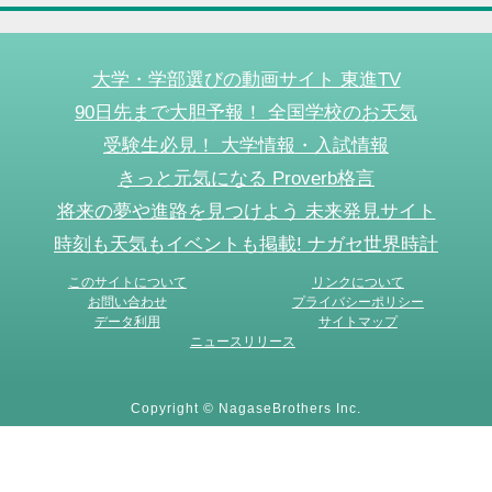
大学・学部選びの動画サイト 東進TV
90日先まで大胆予報！ 全国学校のお天気
受験生必見！ 大学情報・入試情報
きっと元気になる Proverb格言
将来の夢や進路を見つけよう 未来発見サイト
時刻も天気もイベントも掲載! ナガセ世界時計
このサイトについて
リンクについて
お問い合わせ
プライバシーポリシー
データ利用
サイトマップ
ニュースリリース
Copyright © NagaseBrothers Inc.