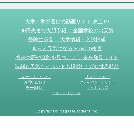
大学・学部選びの動画サイト 東進TV
90日先まで大胆予報！ 全国学校のお天気
受験生必見！ 大学情報・入試情報
きっと元気になる Proverb格言
将来の夢や進路を見つけよう 未来発見サイト
時刻も天気もイベントも掲載! ナガセ世界時計
このサイトについて
リンクについて
お問い合わせ
プライバシーポリシー
データ利用
サイトマップ
ニュースリリース
Copyright © NagaseBrothers Inc.