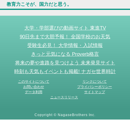
教育力こそが、国力だと思う。
大学・学部選びの動画サイト 東進TV
90日先まで大胆予報！ 全国学校のお天気
受験生必見！ 大学情報・入試情報
きっと元気になる Proverb格言
将来の夢や進路を見つけよう 未来発見サイト
時刻も天気もイベントも掲載! ナガセ世界時計
このサイトについて
リンクについて
お問い合わせ
プライバシーポリシー
データ利用
サイトマップ
ニュースリリース
Copyright © NagaseBrothers Inc.