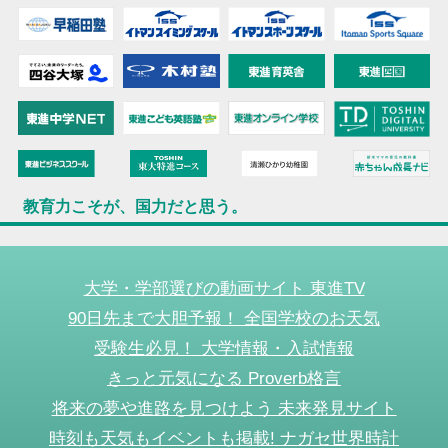
教育力こそが、国力だと思う。
大学・学部選びの動画サイト 東進TV
90日先まで大胆予報！ 全国学校のお天気
受験生必見！ 大学情報・入試情報
きっと元気になる Proverb格言
将来の夢や進路を見つけよう 未来発見サイト
時刻も天気もイベントも掲載! ナガセ世界時計