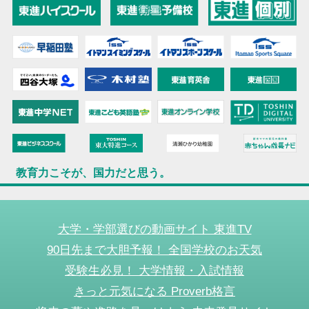
教育力こそが、国力だと思う。
大学・学部選びの動画サイト 東進TV
90日先まで大胆予報！ 全国学校のお天気
受験生必見！ 大学情報・入試情報
きっと元気になる Proverb格言