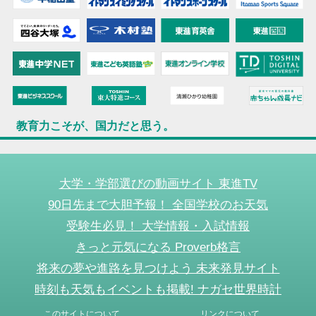
教育力こそが、国力だと思う。
大学・学部選びの動画サイト 東進TV
90日先まで大胆予報！ 全国学校のお天気
受験生必見！ 大学情報・入試情報
きっと元気になる Proverb格言
将来の夢や進路を見つけよう 未来発見サイト
時刻も天気もイベントも掲載! ナガセ世界時計
このサイトについて
リンクについて