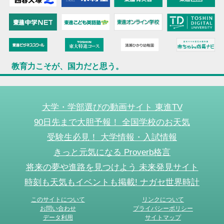
教育力こそが、国力だと思う。
大学・学部選びの動画サイト 東進TV
90日先まで大胆予報！ 全国学校のお天気
受験生必見！ 大学情報・入試情報
きっと元気になる Proverb格言
将来の夢や進路を見つけよう 未来発見サイト
時刻も天気もイベントも掲載! ナガセ世界時計
このサイトについて
リンクについて
お問い合わせ
プライバシーポリシー
データ利用
サイトマップ