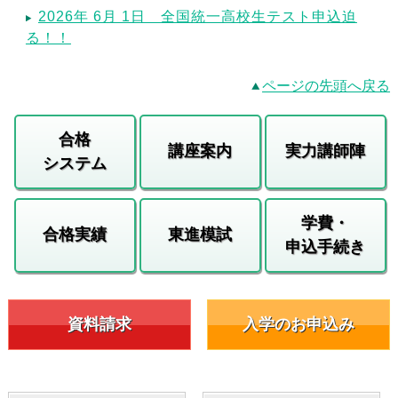
2026年 6月 1日 全国統一高校生テスト申込迫
る！！
ページの先頭へ戻る
合格
講座案内
実力講師陣
システム
学費・
合格実績
東進模試
申込手続き
資料請求
入学のお申込み