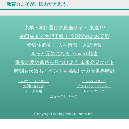
教育力こそが、国力だと思う。
大学・学部選びの動画サイト 東進TV
90日先まで大胆予報！ 全国学校のお天気
受験生必見！ 大学情報・入試情報
きっと元気になる Proverb格言
将来の夢や進路を見つけよう 未来発見サイト
時刻も天気もイベントも掲載! ナガセ世界時計
このサイトについて
リンクについて
お問い合わせ
プライバシーポリシー
データ利用
サイトマップ
ニュースリリース
Copyright © NagaseBrothers Inc.