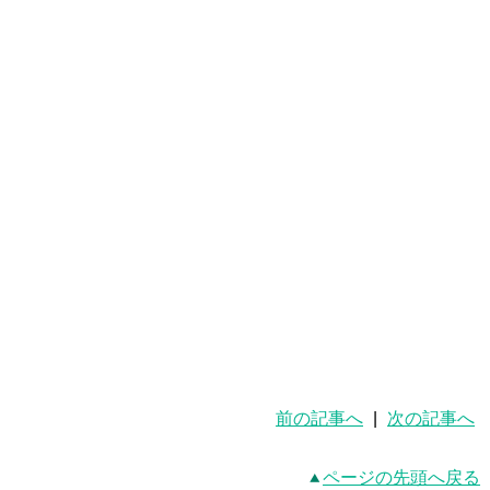
東進 武蔵小金井 小金井 大学 受験 予備校 現
役 合格 部活 苦手 先取り 人気 申込 〆
切 締切 入学 逆転
前の記事へ
|
次の記事へ
ページの先頭へ戻る