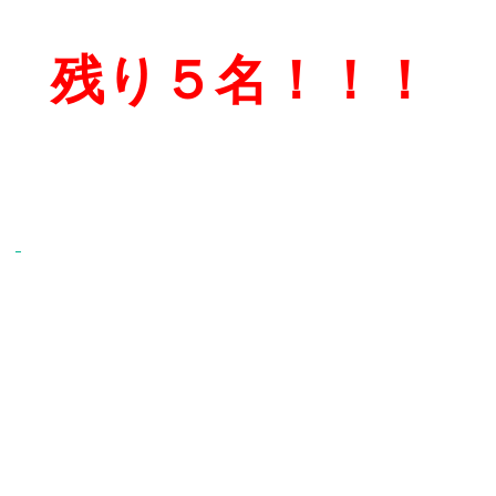
残り５名！！！