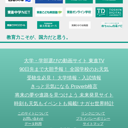
教育力こそが、国力だと思う。
大学・学部選びの動画サイト 東進TV
90日先まで大胆予報！ 全国学校のお天気
受験生必見！ 大学情報・入試情報
きっと元気になる Proverb格言
将来の夢や進路を見つけよう 未来発見サイト
時刻も天気もイベントも掲載! ナガセ世界時計
このサイトについて
リンクについて
お問い合わせ
プライバシーポリシー
データ利用
サイトマップ