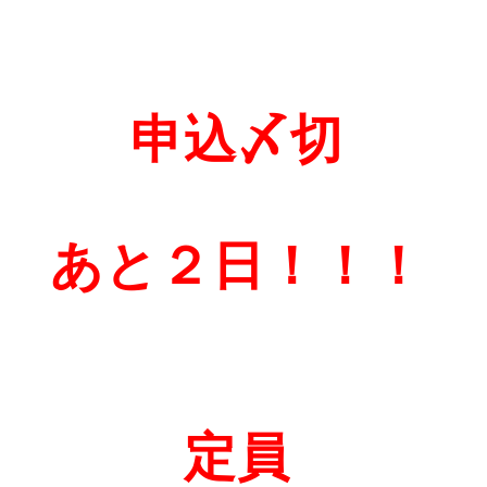
申込〆切
あと２
日！！！
定員