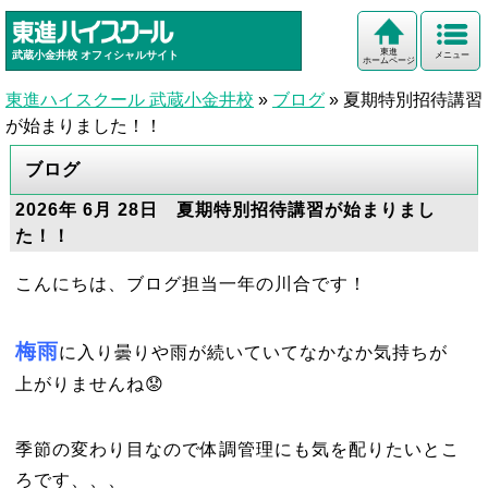
東進
武蔵小金井校
オフィシャルサイト
メニュー
ホームページ
東進ハイスクール 武蔵小金井校
»
ブログ
»
夏期特別招待講習
が始まりました！！
ブログ
2026年 6月 28日 夏期特別招待講習が始まりまし
た！！
こんにちは、ブログ担当一年の川合です！
梅雨
に入り曇りや雨が続いていてなかなか気持ちが
上がりませんね😟
季節の変わり目なので体調管理にも気を配りたいとこ
ろです、、、