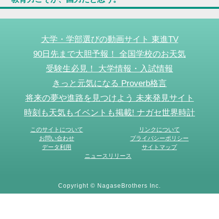
大学・学部選びの動画サイト 東進TV
90日先まで大胆予報！ 全国学校のお天気
受験生必見！ 大学情報・入試情報
きっと元気になる Proverb格言
将来の夢や進路を見つけよう 未来発見サイト
時刻も天気もイベントも掲載! ナガセ世界時計
このサイトについて
リンクについて
お問い合わせ
プライバシーポリシー
データ利用
サイトマップ
ニュースリリース
Copyright © NagaseBrothers Inc.