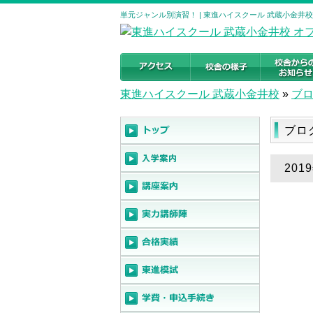
単元ジャンル別演習！ | 東進ハイスクール 武蔵小金井
東進ハイスクール 武蔵小金井校
»
ブ
ブロ
20