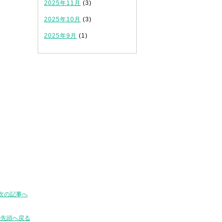
2025年11月
(3)
2025年10月
(3)
2025年9月
(1)
 部
次の記事へ
の先頭へ戻る