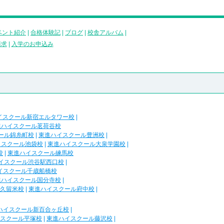
ベント紹介
|
合格体験記
|
ブログ
|
校舎アルバム
|
請求
|
入学のお申込み
イスクール新宿エルタワー校
|
進ハイスクール茗荷谷校
ール錦糸町校
|
東進ハイスクール豊洲校
|
イスクール池袋校
|
東進ハイスクール大泉学園校
|
校
|
東進ハイスクール練馬校
イスクール渋谷駅西口校
|
イスクール千歳船橋校
進ハイスクール国分寺校
|
久留米校
|
東進ハイスクール府中校
|
ハイスクール新百合ヶ丘校
|
スクール平塚校
|
東進ハイスクール藤沢校
|