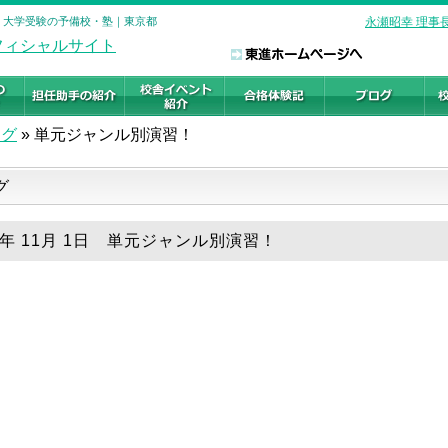
校 大学受験の予備校・塾｜東京都
永瀬昭幸 理事
ログ
»
単元ジャンル別演習！
グ
19年 11月 1日 単元ジャンル別演習！