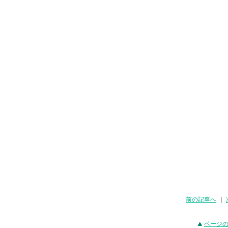
 武蔵小金井 小金井 大学 受験 予備校 無料 現役 合格
苦手 先取り 人気 申込 〆切 締切 入学 逆転
前の記事へ
|
ページ